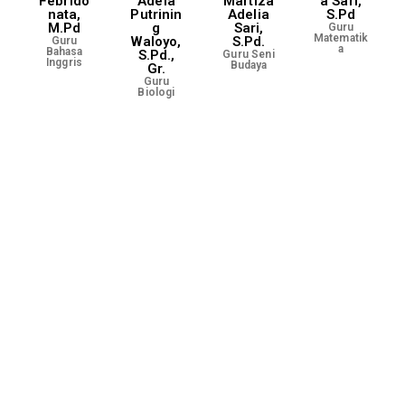
Febrido
Adela
Martiza
a Sari,
nata,
Putrinin
Adelia
S.Pd
M.Pd
g
Sari,
Guru
Matematik
Waloyo,
S.Pd.
Guru
a
Bahasa
S.Pd.,
Guru Seni
Inggris
Budaya
Gr.
Guru
Biologi