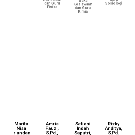
Waka
dan Guru
Sosiologi
Kesiswaan
Fisika
dan Guru
Kimia
Marita
Amris
Setiani
Rizky
Nisa
Fauzi,
Indah
Anditya,
iriandan
S.Pd.,
Saputri,
S.Pd.