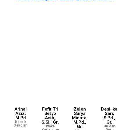
Arinal
Fefit Tri
Zelen
Desi Ika
Aziz,
Setyo
Surya
Sari,
M.Pd
Asih,
Minata,
S.Pd.,
S.Si., Gr.
M.Pd.,
Gr.
Kepala
Sekolah
Gr.
Waka
BK dan
Kurikulum
Guru